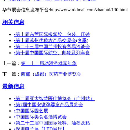
毕节展会信息发布平台:http://www.rddmall.com/zhanhui/130.html
相关信息
•
第十届东莞国际橡塑胶、包装、压铸
•
第十届苏州优质农产品交易会(冬季)
•
第二十三届中国兰州投资贸易洽谈会
•
第十届中国国际航空、邮轮及列车食
上一篇：
第二十二届动漫游戏嘉年华
下一篇：
西部（成都）医药产业博览会
最新信息
•
第二届亚太智慧医疗博览会（广州站）
•
第7届中国安徽孕婴童产品展览会
•
中国国际园艺展
•
中国国际美食名酒博览会
•
第二十二届中国国际涂料、油墨及粘
•
深圳电子展【LED展厅】