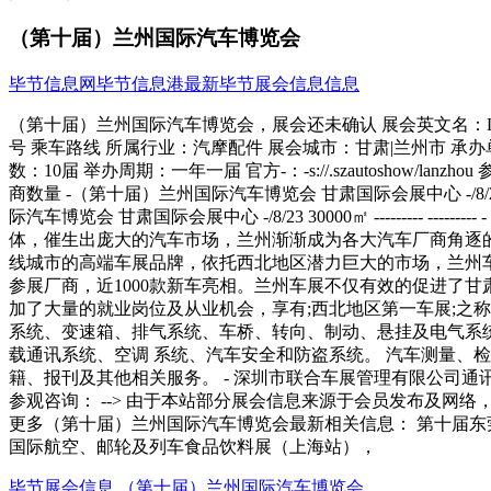
（第十届）兰州国际汽车博览会
毕节信息网
毕节信息港
最新毕节展会信息信息
（第十届）兰州国际汽车博览会，展会还未确认 展会英文名：Lanzhou inte
号 乘车路线 所属行业：汽摩配件 展会城市：甘肃|兰州市 承
数：10届 举办周期：一年一届 官方-：-s://.szautoshow/
商数量 -（第十届）兰州国际汽车博览会 甘肃国际会展中心 -/8/28 30000㎡ 
际汽车博览会 甘肃国际会展中心 -/8/23 30000㎡ --------- ---
体，催生出庞大的汽车市场，兰州渐渐成为各大汽车厂商角逐的
线城市的高端车展品牌，依托西北地区潜力巨大的市场，兰州
参展厂商，近1000款新车亮相。兰州车展不仅有效的促进了
加了大量的就业岗位及从业机会，享有;西北地区第一车展;之
系统、变速箱、排气系统、车桥、转向、制动、悬挂
载通讯系统、空调 系统、汽车安全和防盗系统。 汽车测量、
籍、报刊及其他相关服务。 - 深圳市联合车展管理有限公司通讯地址：深圳市
参观咨询： --> 由于本站部分展会信息来源于会员发布及
更多（第十届）兰州国际汽车博览会最新相关信息： 第十届东
国际航空、邮轮及列车食品饮料展（上海站），
毕节展会信息
（第十届）兰州国际汽车博览会