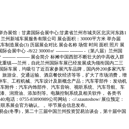
/28----/9/2 举办展馆：甘肃国际会展中心;甘肃省兰州市城关区北滨河东路1
兰州新域车展服务有限公司 展会面积：30000平方米 举办届
4)汽车制造展会(3) 历届展会对比 展会名称 场馆 时间 面积 照片 展
-/8/22 30000㎡ --------- --------- -（第八届）兰州国
㎡ --------- --------- 展会简介 标摊中国西部不断壮大的中高收入群
镇----兰州，自此兰州国际车展已经发展成为领衔国内二三
际车展，均吸引了近百家参展汽车品牌，国内外200多家汽车
业、旅游业、交通运输、酒店餐饮经济等等，扩大了市场消费，增
特种车、工程机械、汽车设计及新概念产品；汽车零部件：发动机
汽车内饰部件、汽车音响、视听系统、汽车导航、车
漆、润滑油、添加剂等。电脑控制系统及相关软件， 各类书
-83890989公司网站：-://.szautoshow/ 展位预定：
接联系展会官方确认。 。毕节展会信息发布。
易会(冬季)，第二十三届中国兰州投资贸易洽谈会，第十届中国