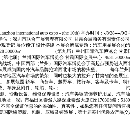
rnational auto expo - (the 10th) 举办时间：-/8
办单位：深圳市联合车展管理有限公司 甘肃会展商务有限责任公司 
lanzhou 参观登记 展位预订 设计搭建 本展会所属专题：汽车用品展会(
--------- --------- -（第九届）兰州国际汽车博览会 甘肃国际会展中心 
------ -（第七届）兰州国际汽车博览会 甘肃国际会展中心 -/8/31 30000
战场。中国西部（兰州）国际汽车博览会于高起点强势进入西北重
车展成为国内外汽车品牌抢滩西北市场的桥头堡。 每年兰州国
甘肃省地区汽车市场的繁荣，同时也极大的拉升了甘肃省的会展
称。 参展范围 轿车、商务车、越野车、旅行车、客车及卡车、
及电气系统、车身及附件、轮胎、轮-； 汽车附件：
检测、诊断设备、维修保养设备；汽车美容装饰养护用品、汽车油
福田区泰然六路深业泰然大厦C座1703邮编：518040;电话：0755
网络，不完全保证信息的的准确性、真实性，如果您有任何疑问请直
莞国际橡塑胶、包装、压铸及铸造展，第十届苏州优质农产品交