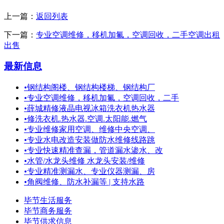
上一篇：
返回列表
下一篇：
专业空调维修，移机加氟，空调回收，二手空调出租
出售
最新信息
•
钢结构阁楼、钢结构楼梯、钢结构厂
•
专业空调维修，移机加氟，空调回收，二手
•
薛城精修液晶电视冰箱洗衣机热水器
•
修洗衣机.热水器.空调.太阳能.燃气
•
专业维修家用空调、维修中央空调、
•
专业水电改造安装做防水维修线路跳
•
专业快速精准查漏，管道漏水渗水、改
•
水管/水龙头维修 水龙头安装/维修
•
专业精准测漏水、专业仪器测漏、房
•
角阀维修、防水补漏等 | 支持水路
毕节生活服务
毕节商务服务
毕节供求信息