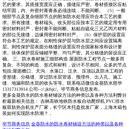
艺的要求。其搭接宽度应正确，接缝应严密。卷材搭接区应粘
结牢固，内、外密封膏膏条必须连续，不能间断。 （5）一般
细部节点及复杂细部节点的附加防水处理应符合本工艺的要
求。所有接缝、卷材端头、收头部位应按本工艺的规定用专用
密封材料封严，密封膏不能间断。粘贴自硫化三元乙丙片材料
的部位无接缝，边缘用密封材料封严。 （6）保护层的设置应
符合本工艺的规定。在刚性保护层与防水层之间应设置隔离
层。则性保护层表面分格缝的设置应符合国家标准和设计要
求。块体保护层应铺砌平整、均匀严密。其分格缝的留设应正
确。 三、防水卷材施工细部构造 屋面防水工程节点一般多而
复杂。不同的构造、形式和材料，设计不尽相同。众多的节点
包括:屋面檐口、天沟、水落口、泛水、压顶以及防水工程的
变形缝、分格缝、穿过防水层管道、预埋件、出入孔、施工
缝、地漏和防水层的收头等等。联系电话微信金葵防水慈华
13317313914 公司--://.jkfsjc/。毕节商务信息发布。
更多金葵防水的防水卷材铺设方法的种类以及各种方法利弊分
析最新相关信息： 吉林高铁地铁防水板自动爬焊机 PVC排水
板双轨热合机生产厂家，长宁区木托盘批发厂家，上海木箱包
装如何实现防水防潮？，
毕节商务信息
金葵防水的防水卷材铺设方法的种类以及各种