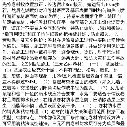
先将卷材按位置放正，长边留出8cm接茬、短边留出10cm接
茬。然后点燃喷灯对准卷材底面及基层表面同时均匀加热（喷
灯嘴距卷材表面约30cm为宜），待卷材表面熔化后，随即向
前滚铺卷材，并把卷材压实压平，接茬部分以压出熔化沥青为
宜，滚压时不要卷入空气和异物，并防止偏斜、起鼓和折皱。
*后再用喷灯和压子均匀细致的把接缝封好，防止翘边。 7、
劳动保护及安全防护：卷材在运输及施工过程中要防止坚硬物
体硌伤、刺破，施工完毕后禁止随意践踏，并做好使用保护工
作。在施工过程中戴好手套，避免烧伤、烫伤，对于汽油桶、
卷材等易燃物品要单独存放，远离火源，预防火灾和工伤事故
的发生。 2.2冷贴法施工（三元乙丙卷材） （一）、基层处理
（1）基层表面应充分干燥，不得有凹凸、松动、鼓包、起
皮、裂缝、麻面等现象，用2M直尺检查基层表面平整度，偏
差不得超过5MM。 （2）基层与突出屋面的结构（如女儿墙、
立墙等）交接处的阴阳角均应作成半径为圆弧。 （3）女儿墙
顶端和檐口部位的滴水线应符合要求，水落口要适合于铺设卷
材且周围排水良好；在铺设卷材防水层之前，应清除基层上灰
尘、油脂等杂物，基层表面必须干净。 （二）、卷材防水层
的铺设和粘结处理 （1）卷材的铺设方法和适用范围 根据工程
类型、结构特点、防水部位及施工条件确定卷材的铺设方法，
可采用满粘法或空铺法。三元乙丙卷材防水层可分为单层和叠