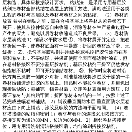
层构造，具体应根据设计要求。 粘贴法：是采用专用基层胶
粘剂把卷材全部粘结在基层上的施工方法。满粘法适用于各类
工程的卷材与基层以及卷材与卷材之间的粘结。 （2）卷材的
放置 卷材在铺贴之前，需在合格基层上将卷材从紧卷状态下
展开，使其从拉伸状态自由收缩，消除卷材在生产卷曲过程中
产生的应力，避免以后卷材收缩造成不良后果。 （3）卷材防
水层满粘法 1）铺设水平防水层 ①、将卷材展开并定位：把卷
材折回一半，使卷材底面有一半暴露；折回的卷材应平滑、无
皱折； ②、搅匀基层胶粘剂并用绒-刷或毛刷把胶匀涂布在基
层和卷材上，不要结球，并保证使两个表面都达到*涂布，但
在卷材搭接区不要涂基层胶粘剂；基层胶粘剂干燥至仍然发粘
但指触不粘时，即可开始铺贴卷材。 ③、操作时应将卷材沿
长方向已涂胶一侧向外对折，对准基准线将涂过胶干燥的一半
卷材滚铺进涂过胶的基层上。铺贴时不能拉伸卷材，并避免出
现折皱缺陷；每铺完一幅卷材后，立即卷材表面用力滚压，以
保证卷材与其粘贴牢固；折回卷材未粘结的一半，按照上述工
艺完成整幅卷材铺贴。 2）铺设垂直面防水层 垂直面防水层卷
材应由下向上铺贴，涂胶及晾胶的方法与平面相同。 （4）卷
材搭接缝的粘结和密封 1）卷材与卷杆的连接采用搭接方式，
搭接宽度为短边80MM，长边为80MM。 2）相邻卷材搭接定
位，用专用清洗剂清洁搭接区后，均匀涂刷搭接胶粘剂。