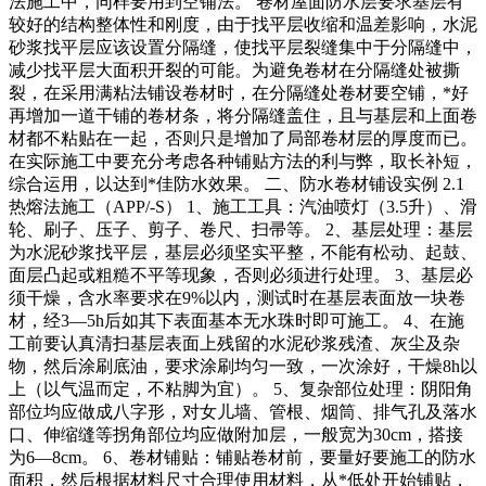
法施工中，同样要用到空铺法。 卷材屋面防水层要求基层有
较好的结构整体性和刚度，由于找平层收缩和温差影响，水泥
砂浆找平层应该设置分隔缝，使找平层裂缝集中于分隔缝中，
减少找平层大面积开裂的可能。为避免卷材在分隔缝处被撕
裂，在采用满粘法铺设卷材时，在分隔缝处卷材要空铺，*好
再增加一道干铺的卷材条，将分隔缝盖住，且与基层和上面卷
材都不粘贴在一起，否则只是增加了局部卷材层的厚度而已。
在实际施工中要充分考虑各种铺贴方法的利与弊，取长补短，
综合运用，以达到*佳防水效果。 二、防水卷材铺设实例 2.1
热熔法施工（APP/-S） 1、施工工具：汽油喷灯（3.5升）、滑
轮、刷子、压子、剪子、卷尺、扫帚等。 2、基层处理：基层
为水泥砂浆找平层，基层必须坚实平整，不能有松动、起鼓、
面层凸起或粗糙不平等现象，否则必须进行处理。 3、基层必
须干燥，含水率要求在9%以内，测试时在基层表面放一块卷
材，经3—5h后如其下表面基本无水珠时即可施工。 4、在施
工前要认真清扫基层表面上残留的水泥砂浆残渣、灰尘及杂
物，然后涂刷底油，要求涂刷均匀一致，一次涂好，干燥8h以
上（以气温而定，不粘脚为宜）。 5、复杂部位处理：阴阳角
部位均应做成八字形，对女儿墙、管根、烟筒、排气孔及落水
口、伸缩缝等拐角部位均应做附加层，一般宽为30cm，搭接
为6—8cm。 6、卷材铺贴：铺贴卷材前，要量好要施工的防水
面积，然后根据材料尺寸合理使用材料，从*低处开始铺贴，