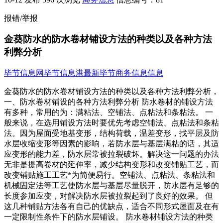
报错/举报
金葵防水的防水卷材铺设方法的种类以及各种方法
利弊分析
毕节信息网
毕节信息港
最新毕节商务信息信息
金葵防水的防水卷材铺设方法的种类以及各种方法利弊分析，
一、防水卷材铺设的各种方法利弊分析 防水卷材的铺设方法
有多种，常用的为：满粘法、空铺法、点粘法和条粘法。 一
般来说，在选用铺设方法时要优先考虑空铺法、点粘法和条粘
法。因为屋面受地基变形，结构荷载，温差变形，找平层及防
水层收缩变形等因素的影响，若防水层与基层满粘的话，其适
应变形的能力差，防水层常被拉裂破坏。解决这一问题的办法
无非是提高卷材的延伸率，减少结构变形和改变铺贴工艺，而
改变铺贴施工工艺*为简便易行。空铺法、点粘法、条粘法和
机械固定法等工艺使防水层与基层尽量脱开，防水层有足够的
长度参加应变，对解决防水层被拉裂起到了良好的效果。 但
这几种铺贴方法各有自己的优缺点，适合不同形式屋面及在有
一定限制性条件下的防水层铺设。 防水卷材铺设方法的种类