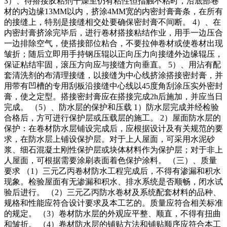
3）、待搭接胶粘剂干燥至仍有粘性但指触不粘时，沿底部卷
材的内边缘13MM以内，挤涂4MM宽的内密封膏膏条，在所有
的接缝上，特别是接缝相交处要确保密封膏不间断。 4）、在
内密封膏挤涂完毕后，进行卷材搭接粘结作业，用手一边压合
一边排除空气，使搭接部位粘合，不要拉伸卷材或使卷材出现
皱折；随后立即用手持钢压辊以正向压力向接缝外边缘辊压，
保证粘结牢固，滚压方向应与接缝方向垂直。 5）、用沾有配
套清洗剂的布清理接缝，以接缝为中心线挤涂搭接密封膏，并
用带有凹槽的专用刮板沿接缝中心线以45度角刮涂压实外密封
膏，使之定型。搭接密封膏应在搭接完成2h后施加，并应当日
完成。 （5）、防水层的保护和压载 1）防水层完成并经检验
合格后，方可进行保护层或压载层的施工。 2）屋面防水层的
保护：在卷材防水层铺设完成后，应根据设计及有关规范的要
求，在防水层上铺设保护层。对于上人屋面，可采用水泥砂
浆、细石混凝土刚性保护层或块体材料作为保护层；对于非上
人屋面，可根据需要涂刷表面着色保护涂料。 （三）、质量
要求 （1）三元乙丙卷材防水工程完成后，不得有渗漏和积水
现象。检验屋面有无渗漏和积水、排水系统是否顺畅，闭水试
验后进行。 （2）三元乙丙防水卷材及系统配套材料的品种、
规格和性能应符合设计要求及本工艺的。质量应符合相关标准
的规定。 （3）卷材防水层的外观应平整、顺直，不得有扭曲
和皱折。 （4）卷材防水层的铺贴方法和铺贴顺序应符合本工