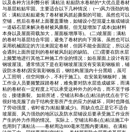
以及各种方法利弊分析 满粘法 粘贴防水卷材的*大优点是卷材
与基层粘贴牢固。主要适合以下几种情况： (一)风力强劲的地
区：满粘法粘贴避免了卷材被风抓起撕裂的可能。虽然也可以
空铺，然后在卷材上面覆盖重物，如铺设小型混凝土板或铺设
一道砾石层来解决卷材被风撕裂。但无疑增加了成本(如材料
本身以及屋面荷载加大，屋面板增厚等)。 (二)坡屋面；满粘
的卷材与基层结合牢固，避免了卷材的向下滑落。虽然也可以
采用机械固定的方法来固定卷材，但因不能全面固定，所以还
会遇到上面所提到的卷材被风刮起的缺陷。 (三)需要在防水层
上频繁地进行其他工种施工作业的情况：如在屋面上设计有彩
钢坡屋顶。通常情况下是在彩钢坡屋顶没有安装彩钢板前，铺
设防水卷材(因安装彩钢板后，钢结构屋顶内十分黑暗，虽可
人工照明，但空间狭小，不利于施工)。在安装彩钢板时，施
工作业人员要频繁踩踏卷材，难免要对防水层造成破坏，而满
粘的卷材在一定程度上可以承受这种外力的冲击，而不至于移
位，接缝撕裂。 如前所述，空铺法和条(点)粘法的优点在于它
很好地克服了由于结构变形所产生的应力的破坏，同时也降低
了劳动强度，省时省力(粘贴量减少)。而缺点也正是它不适合
坡屋面、风力强劲的地区以及防水层铺设后要承受施工作业所
产生的外力作用的情况。 实际上，空铺法和条(点)粘法施工中
也用到了满粘法——卷材周边800毫米范围内要满粘。在满粘