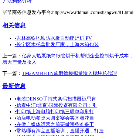
方法利弊分析
毕节商务信息发布平台:http://www.rddmall.com/shangwu/81.html
相关信息
•
吉林高铁地铁防水板自动爬焊机 PV
•
长宁区木托盘批发厂家，上海木箱包装
上一篇：
亿家人热泵纸筒纸管烘干机帮助企业控制烘干成本，
增大产量及收入
下一篇：
TM2AMI4HTN施耐德模拟量输入模块总代理
最新信息
•
电装DENSO手持式条码扫描器迈思肯
•
信泰中汇(北京)国际投资有限公司：引
•
打印纸上海电脑打印纸三联单印刷打
•
酒店电动餐桌大圆桌宴会实木雕花自
•
在做自媒体运营之前要做哪些准备工
•
常熟哪有淘宝直播培训，直播开通，打造