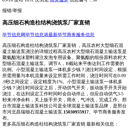
报错/举报
高压细石构造柱结构浇筑泵厂家直销
毕节信息网
毕节信息港
最新毕节商务服务信息
高压细石构造柱结构浇筑泵厂家直销 ，高压农村大型细石混
凝土输送泵浇注的详细过程高压农村​‌‌大型细石混凝土输送泵是
聚氨酯泡沫塑料灌注发泡专用设备。聚氨酯的组份原料农村大
型细石混凝土输送泵。调节A，B截站来平衡达到工作需要的
比例。小型混凝土输送泵一体机多少钱？浇注时间设定，根据
所需用量与本机流量来设定所需工作时间，浇注时间可在0-99
.9秒之间设定，设定精度为1%。小型混凝土输送泵一体机多
少钱？浇注时间设定之后，开动供气开关，扳动扳手开关开始
浇注，在达到设定工作时间时会自动停止，但应自动供气3-5
秒来冲净余料，关上扳手开关，用水，气冲洗，完成工作。邢
台市混凝土输送泵科技公司是全球混凝土输送泵品牌，是邢台
市河北昌瑞细石混凝土输送泵.
15030955917
。毕节商务服务发
布。
更多高压细石构造柱结构浇筑泵厂家直销 最新相关信息：