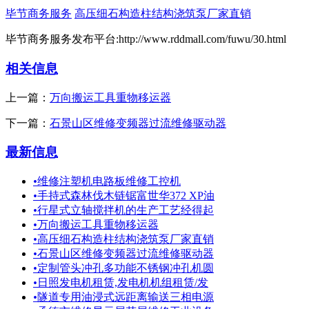
毕节商务服务
高压细石构造柱结构浇筑泵厂家直销
毕节商务服务发布平台:http://www.rddmall.com/fuwu/30.html
相关信息
上一篇：
万向搬运工具重物移运器
下一篇：
石景山区维修变频器过流维修驱动器
最新信息
•
维修注塑机电路板维修工控机
•
手持式森林伐木链锯富世华372 XP油
•
行星式立轴搅拌机的生产工艺经得起
•
万向搬运工具重物移运器
•
高压细石构造柱结构浇筑泵厂家直销
•
石景山区维修变频器过流维修驱动器
•
定制管头冲孔多功能不锈钢冲孔机圆
•
日照发电机租赁,发电机机组租赁/发
•
隧道专用油浸式远距离输送三相电源